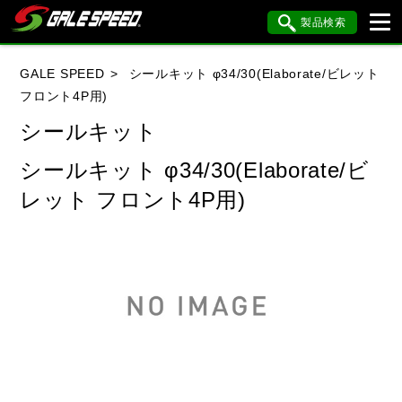
製品検索
ブランド内検索
GALE SPEED
シールキット φ34/30(Elaborate/ビレット
車種検索
アイテム検索
品番検索
フロント4P用)
シールキット
HONDA
YAMAHA
SUZUKI
シールキット φ34/30(Elaborate/ビ
レット フロント4P用)
KAWASAKI
BMW
DUCATI
HARLEY DAVIDSON
KTM
MV AGUSTA
閉じる