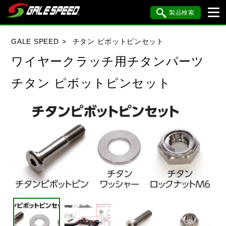
製品検索
ブランド内検索
GALE SPEED
チタン ピボットピンセット
車種検索
アイテム検索
品番検索
ワイヤークラッチ用チタンパーツ
チタン ピボットピンセット
HONDA
YAMAHA
SUZUKI
KAWASAKI
BMW
DUCATI
HARLEY DAVIDSON
KTM
MV AGUSTA
閉じる