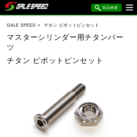
製品検索
ブランド内検索
GALE SPEED
チタン ピボットピンセット
車種検索
アイテム検索
品番検索
マスターシリンダー用チタンパー
ツ
HONDA
YAMAHA
SUZUKI
チタン ピボットピンセット
KAWASAKI
BMW
DUCATI
HARLEY DAVIDSON
KTM
MV AGUSTA
閉じる