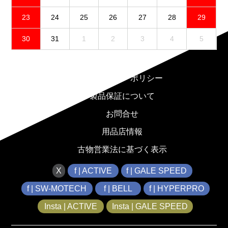
23
24
25
26
27
28
29
30
31
1
2
3
4
5
免責事項
プライバシーポリシー
製品保証について
お問合せ
用品店情報
古物営業法に基づく表示
X
f | ACTIVE
f | GALE SPEED
f | SW-MOTECH
f | BELL
f | HYPERPRO
Insta | ACTIVE
Insta | GALE SPEED