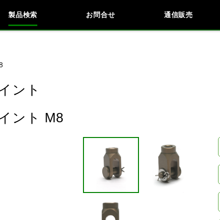
製品検索
お問合せ
通信販売
検索
車種検索
アイテム検索
品番
8
イント
KAWASAKI
BMW
DUCATI
HARLEY 
ント M8
閉じる