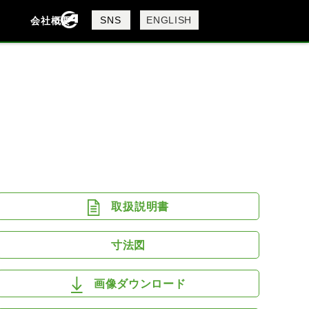
製品検索
SNS
ENGLISH
会社概要
会社概要
採用情報
検索
DAVIDSON
KTM
MV AGUSTA
取扱説明書
寸法図
画像ダウンロード