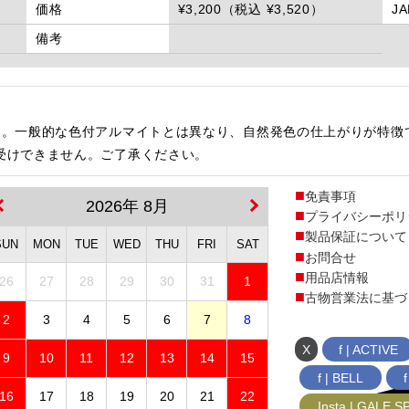
価格
¥3,200（税込 ¥3,520）
J
備考
す。一般的な色付アルマイトとは異なり、自然発色の仕上がりが特徴
受けできません。ご了承ください。
免責事項
2026年 8月
プライバシーポリ
製品保証について
SUN
MON
TUE
WED
THU
FRI
SAT
お問合せ
用品店情報
26
27
28
29
30
31
1
古物営業法に基づ
2
3
4
5
6
7
8
X
f | ACTIVE
9
10
11
12
13
14
15
f | BELL
16
17
18
19
20
21
22
Insta | GALE 