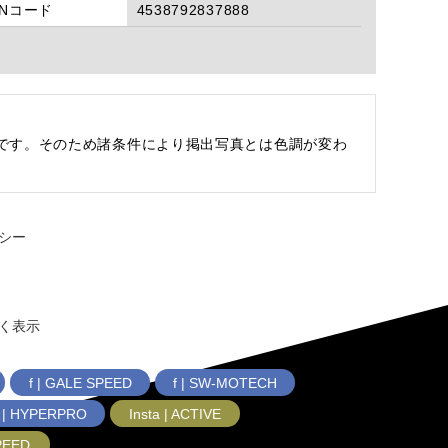
ANコード
4538792837888
です。そのため諸条件により掲出写真とは色調が変わ
シー
く表示
f | GALE SPEED
f | SW-MOTECH
f | HYPERPRO
Insta | ACTIVE
SPEED