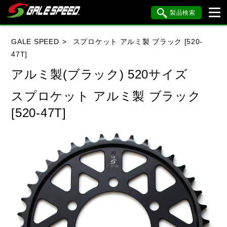
製品検索
ブランド内検索
GALE SPEED
スプロケット アルミ製 ブラック [520-
車種検索
アイテム検索
品番検索
47T]
アルミ製(ブラック) 520サイズ
HONDA
YAMAHA
SUZUKI
スプロケット アルミ製 ブラック
[520-47T]
KAWASAKI
BMW
DUCATI
HARLEY DAVIDSON
KTM
MV AGUSTA
閉じる