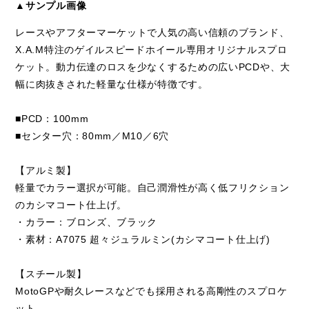
▲サンプル画像
レースやアフターマーケットで人気の高い信頼のブランド、
X.A.M特注のゲイルスピードホイール専用オリジナルスプロ
ケット。動力伝達のロスを少なくするための広いPCDや、大
幅に肉抜きされた軽量な仕様が特徴です。
■PCD：100mm
■センター穴：80mm／M10／6穴
【アルミ製】
軽量でカラー選択が可能。自己潤滑性が高く低フリクション
のカシマコート仕上げ。
・カラー：ブロンズ、ブラック
・素材：A7075 超々ジュラルミン(カシマコート仕上げ)
【スチール製】
MotoGPや耐久レースなどでも採用される高剛性のスプロケ
ット。