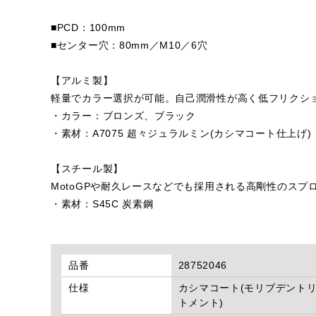
■PCD：100mm
■センター穴：80mm／M10／6穴
【アルミ製】
軽量でカラー選択が可能。自己潤滑性が高く低フリクシ
・カラー：ブロンズ、ブラック
・素材：A7075 超々ジュラルミン(カシマコート仕上げ)
【スチール製】
MotoGPや耐久レースなどでも採用される高剛性のスプ
・素材：S45C 炭素鋼
品番
28752046
仕様
カシマコート(モリブデント
トメント)