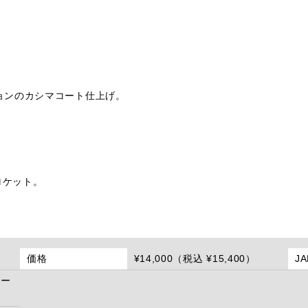
ョンのカシマコート仕上げ。
ロケット。
価格
¥14,000（税込 ¥15,400）
J
リー