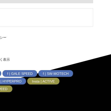
シー
く表示
f | GALE SPEED
f | SW-MOTECH
f | HYPERPRO
Insta | ACTIVE
SPEED