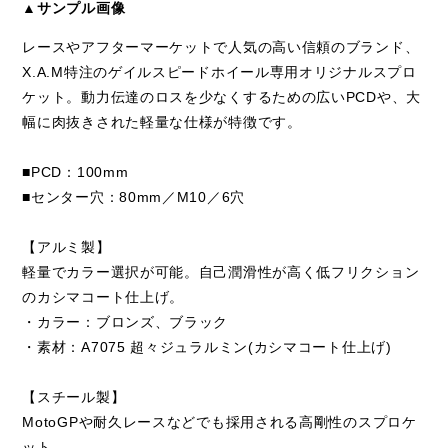
▲サンプル画像
レースやアフターマーケットで人気の高い信頼のブランド、
X.A.M特注のゲイルスピードホイール専用オリジナルスプロ
ケット。動力伝達のロスを少なくするための広いPCDや、大
幅に肉抜きされた軽量な仕様が特徴です。
■PCD：100mm
■センター穴：80mm／M10／6穴
【アルミ製】
軽量でカラー選択が可能。自己潤滑性が高く低フリクション
のカシマコート仕上げ。
・カラー：ブロンズ、ブラック
・素材：A7075 超々ジュラルミン(カシマコート仕上げ)
【スチール製】
MotoGPや耐久レースなどでも採用される高剛性のスプロケ
ット。