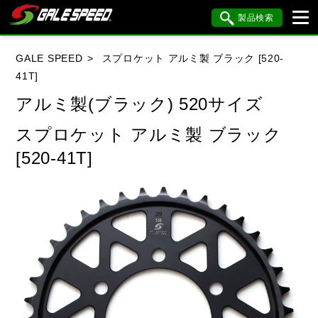
製品検索
ブランド内検索
GALE SPEED
スプロケット アルミ製 ブラック [520-
車種検索
アイテム検索
品番検索
41T]
アルミ製(ブラック) 520サイズ
HONDA
YAMAHA
SUZUKI
スプロケット アルミ製 ブラック
[520-41T]
KAWASAKI
BMW
DUCATI
HARLEY DAVIDSON
KTM
MV AGUSTA
閉じる