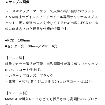
▲サンプル画像
レースやアフターマーケットで人気の高い信頼のブランド、
X.A.M特注のゲイルスピードホイール専用オリジナルスプロ
ケット。動力伝達のロスを少なくするための広いPCDや、大
幅に肉抜きされた軽量な仕様が特徴です。
■PCD：100mm
■センター穴：80mm／M10／6穴
【アルミ製】
軽量でカラー選択が可能。自己潤滑性が高く低フリクション
のカシマコート仕上げ。
・カラー：ブロンズ、ブラック
・素材：A7075 超々ジュラルミン(カシマコート仕上げ)
【スチール製】
MotoGPや耐久レースなどでも採用される高剛性のスプロケ
ット。