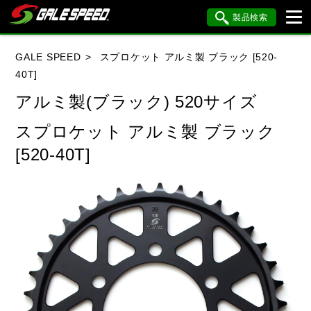
製品検索
ブランド内検索
GALE SPEED
スプロケット アルミ製 ブラック [520-
車種検索
アイテム検索
品番検索
40T]
アルミ製(ブラック) 520サイズ
HONDA
YAMAHA
SUZUKI
スプロケット アルミ製 ブラック
[520-40T]
KAWASAKI
BMW
DUCATI
HARLEY DAVIDSON
KTM
MV AGUSTA
閉じる