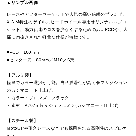
▲サンプル画像
レースやアフターマーケットで人気の高い信頼のブランド、
X.A.M特注のゲイルスピードホイール専用オリジナルスプロ
ケット。動力伝達のロスを少なくするための広いPCDや、大
幅に肉抜きされた軽量な仕様が特徴です。
■PCD：100mm
■センター穴：80mm／M10／6穴
【アルミ製】
軽量でカラー選択が可能。自己潤滑性が高く低フリクション
のカシマコート仕上げ。
・カラー：ブロンズ、ブラック
・素材：A7075 超々ジュラルミン(カシマコート仕上げ)
【スチール製】
MotoGPや耐久レースなどでも採用される高剛性のスプロケ
ット。