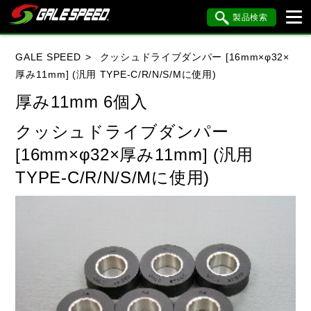
製品検索
ブランド内検索
GALE SPEED
クッシュドライブダンパー [16mm×φ32×
車種検索
アイテム検索
品番検索
厚み11mm] (汎用 TYPE-C/R/N/S/Mに使用)
厚み11mm 6個入
HONDA
YAMAHA
SUZUKI
クッシュドライブダンパー
[16mm×φ32×厚み11mm] (汎用
KAWASAKI
BMW
DUCATI
TYPE-C/R/N/S/Mに使用)
HARLEY DAVIDSON
KTM
MV AGUSTA
閉じる