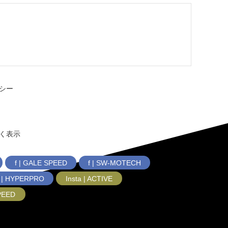
シー
く表示
f | GALE SPEED
f | SW-MOTECH
f | HYPERPRO
Insta | ACTIVE
SPEED