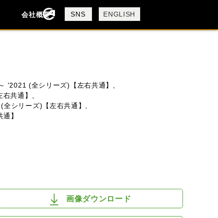
製品検索
SNS
ENGLISH
会社概要
会社概要
採用情報
検索
12 ～ '2021 (全シリーズ)【左右共通】,
 【左右共通】,
2020 (全シリーズ)【左右共通】,
DUCATI
HUSQVANA
KTM
右共通】
画像ダウンロード