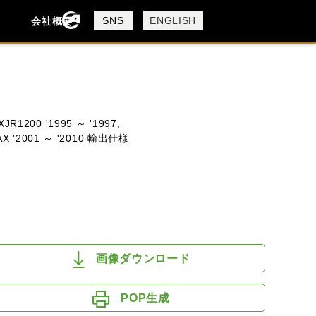
製品検索
SNS
ENGLISH
会社概要
会社概要
採用情報
検索
JR1200 '1995 ～ '1997,
X '2001 ～ '2010 輸出仕様
DUCATI
HUSQVANA
KTM
画像ダウンロード
POP生成