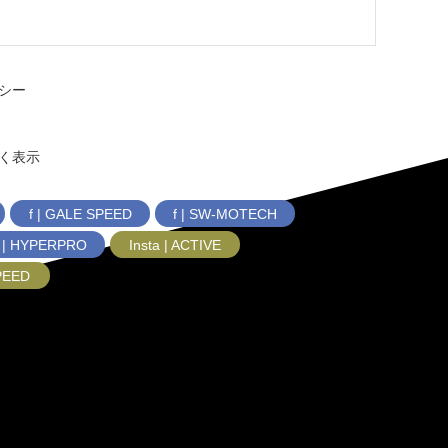
シー
く表示
f | GALE SPEED
f | SW-MOTECH
f | HYPERPRO
Insta | ACTIVE
SPEED