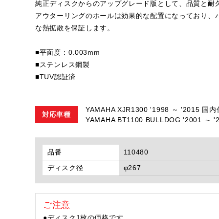
純正ディスクからのアップグレード版として、品質と耐
アウターリングのホールは効果的な配置になっており、
な熱拡散を保証します。
■平面度：0.003mm
■ステンレス鋼製
■TUV認証済
YAMAHA XJR1300 '1998 ～ '2015 国
対応車種
YAMAHA BT1100 BULLDOG '2001 ～ '2
品番
110480
ディスク径
φ267
ご注意
●ディスク1枚の価格です。