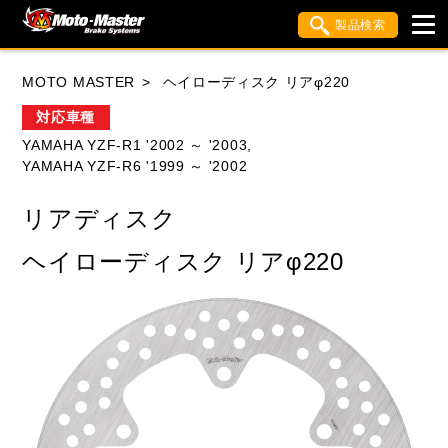
製品検索
ブランド内検索
MOTO MASTER
ヘイローディスク リアφ220
車種検索
アイテム検索
品番検索
対応車種
YAMAHA YZF-R1 '2002 ～ '2003,
YAMAHA YZF-R6 '1999 ～ '2002
HONDA
YAMAHA
SUZUKI
リアディスク
KAWASAKI
APRILIA
BIMOTA
BMW
ヘイローディスク リアφ220
DUCATI
HUSQVANA
KTM
MOTO GUZZI
TRIUMPH
閉じる