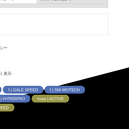
シー
く表示
f | GALE SPEED
f | SW-MOTECH
f | HYPERPRO
Insta | ACTIVE
SPEED