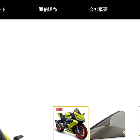
ート
通信販売
会社概要
会社概要
採用情報
検索
車種検索
アイテム検索
品番
KAWASAKI
APRILIA
BMW
BUELL
閉じる