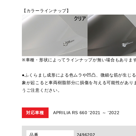
【カラーラインナップ】
※車種・形状によってラインナップが無い場合もありま
●ふくらまし成形による色ムラや凹凸、微細な筋が生じ
象が起こると車両樹脂部分に損傷を与える可能性があり
うご注意ください。
対応車種
APRILIA RS 660 '2021 ～ '2022
品番
2496202