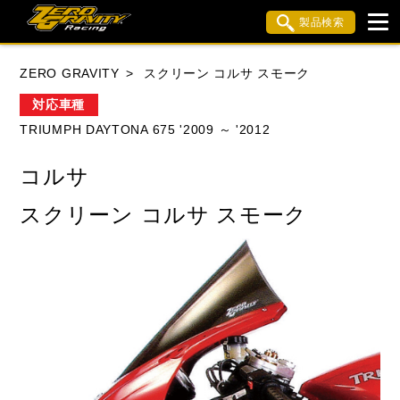
製品検索
ブランド内検索
ZERO GRAVITY
スクリーン コルサ スモーク
車種検索
アイテム検索
品番検索
対応車種
TRIUMPH DAYTONA 675 '2009 ～ '2012
HONDA
YAMAHA
SUZUKI
コルサ
KAWASAKI
APRILIA
BMW
BUELL
スクリーン コルサ スモーク
DUCATI
MV AGUSTA
TRIUMPH
閉じる