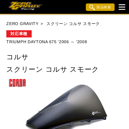
製品検索
ブランド内検索
ZERO GRAVITY
スクリーン コルサ スモーク
車種検索
アイテム検索
品番検索
対応車種
TRIUMPH DAYTONA 675 '2006 ～ '2008
HONDA
YAMAHA
SUZUKI
コルサ
KAWASAKI
APRILIA
BMW
BUELL
スクリーン コルサ スモーク
DUCATI
MV AGUSTA
TRIUMPH
閉じる