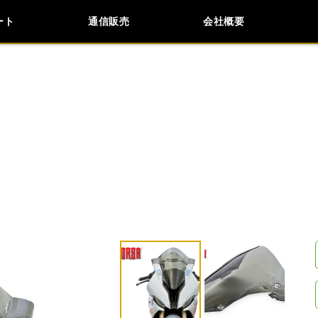
ート
通信販売
会社概要
会社概要
採用情報
検索
車種検索
アイテム検索
品番
KAWASAKI
APRILIA
BMW
BUELL
閉じる