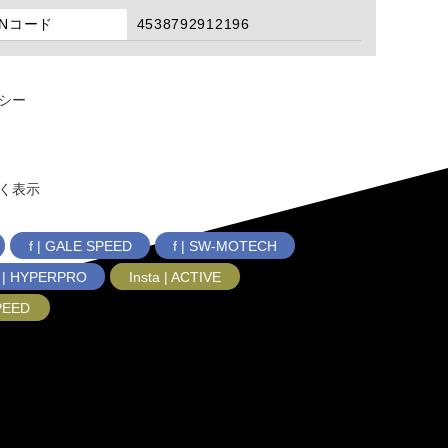
ANコード
4538792912196
シー
く表示
f | GALE SPEED
f | SW-MOTECH
f | HYPERPRO
Insta | ACTIVE
SPEED