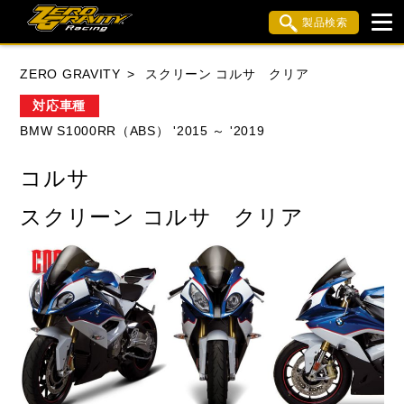
製品検索
ブランド内検索
ZERO GRAVITY
スクリーン コルサ クリア
車種検索
アイテム検索
品番検索
対応車種
BMW S1000RR（ABS） '2015 ～ '2019
HONDA
YAMAHA
SUZUKI
コルサ
KAWASAKI
APRILIA
BMW
BUELL
スクリーン コルサ クリア
DUCATI
MV AGUSTA
TRIUMPH
閉じる