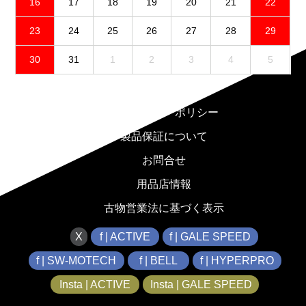
16
17
18
19
20
21
22
23
24
25
26
27
28
29
30
31
1
2
3
4
5
免責事項
プライバシーポリシー
製品保証について
お問合せ
用品店情報
古物営業法に基づく表示
X
f | ACTIVE
f | GALE SPEED
f | SW-MOTECH
f | BELL
f | HYPERPRO
Insta | ACTIVE
Insta | GALE SPEED