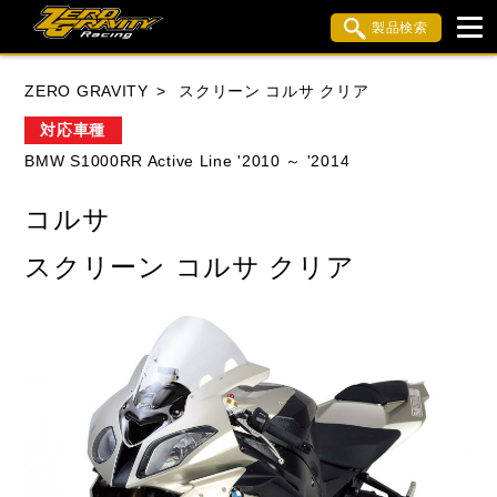
製品検索
ブランド内検索
ZERO GRAVITY
スクリーン コルサ クリア
車種検索
アイテム検索
品番検索
対応車種
BMW S1000RR Active Line '2010 ～ '2014
HONDA
YAMAHA
SUZUKI
コルサ
KAWASAKI
APRILIA
BMW
BUELL
スクリーン コルサ クリア
DUCATI
MV AGUSTA
TRIUMPH
閉じる