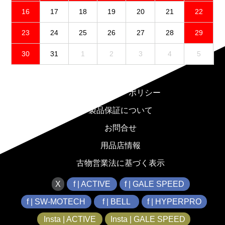
16
17
18
19
20
21
22
23
24
25
26
27
28
29
30
31
1
2
3
4
5
免責事項
プライバシーポリシー
製品保証について
お問合せ
用品店情報
古物営業法に基づく表示
X
f | ACTIVE
f | GALE SPEED
f | SW-MOTECH
f | BELL
f | HYPERPRO
Insta | ACTIVE
Insta | GALE SPEED