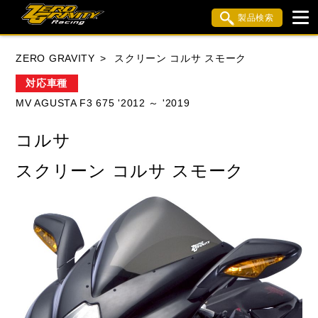
製品検索
ブランド内検索
ZERO GRAVITY
スクリーン コルサ スモーク
車種検索
アイテム検索
品番検索
対応車種
MV AGUSTA F3 675 '2012 ～ '2019
HONDA
YAMAHA
SUZUKI
コルサ
KAWASAKI
APRILIA
BMW
BUELL
スクリーン コルサ スモーク
DUCATI
MV AGUSTA
TRIUMPH
閉じる