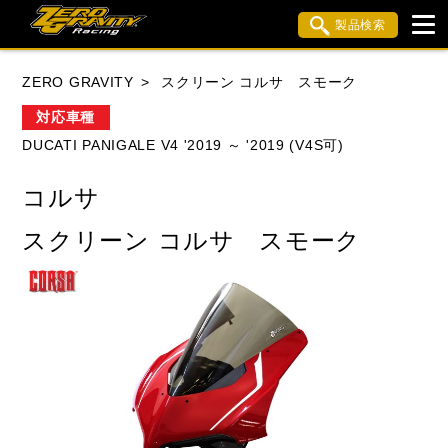
製品検索
ブランド内検索
ZERO GRAVITY
スクリーン コルサ スモーク
車種検索
アイテム検索
品番検索
対応車種
DUCATI PANIGALE V4 '2019 ～ '2019 (V4S可)
HONDA
YAMAHA
SUZUKI
コルサ
KAWASAKI
APRILIA
BMW
BUELL
スクリーン コルサ スモーク
DUCATI
MV AGUSTA
TRIUMPH
閉じる