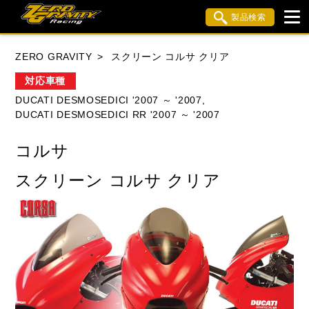
製品検索
ブランド内検索
ZERO GRAVITY
スクリーン コルサ クリア
車種検索
アイテム検索
品番検索
対応車種
DUCATI DESMOSEDICI '2007 ～ '2007,
DUCATI DESMOSEDICI RR '2007 ～ '2007
HONDA
YAMAHA
SUZUKI
コルサ
KAWASAKI
APRILIA
BMW
BUELL
スクリーン コルサ クリア
DUCATI
MV AGUSTA
TRIUMPH
閉じる