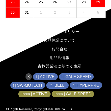
23
24
25
26
27
28
29
30
31
1
2
3
4
5
免責事項
プライバシーポリシー
製品保証について
お問合せ
用品店情報
古物営業法に基づく表示
X
f | ACTIVE
f | GALE SPEED
f | SW-MOTECH
f | BELL
f | HYPERPRO
Insta | ACTIVE
Insta | GALE SPEED
All Rights Reserved, Copyright © ACTIVE co.,LTD