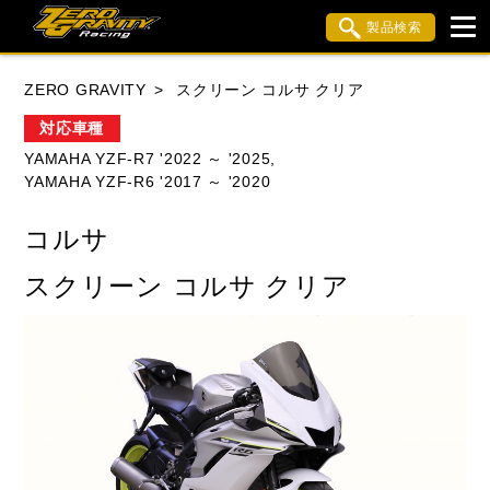
製品検索
ブランド内検索
ZERO GRAVITY
スクリーン コルサ クリア
車種検索
アイテム検索
品番検索
対応車種
YAMAHA YZF-R7 '2022 ～ '2025,
YAMAHA YZF-R6 '2017 ～ '2020
HONDA
YAMAHA
SUZUKI
コルサ
KAWASAKI
APRILIA
BMW
BUELL
スクリーン コルサ クリア
DUCATI
MV AGUSTA
TRIUMPH
閉じる