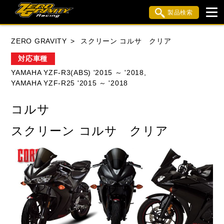
製品検索
ブランド内検索
ZERO GRAVITY
スクリーン コルサ クリア
車種検索
アイテム検索
品番検索
対応車種
YAMAHA YZF-R3(ABS) '2015 ～ '2018,
YAMAHA YZF-R25 '2015 ～ '2018
HONDA
YAMAHA
SUZUKI
コルサ
KAWASAKI
APRILIA
BMW
BUELL
スクリーン コルサ クリア
DUCATI
MV AGUSTA
TRIUMPH
閉じる