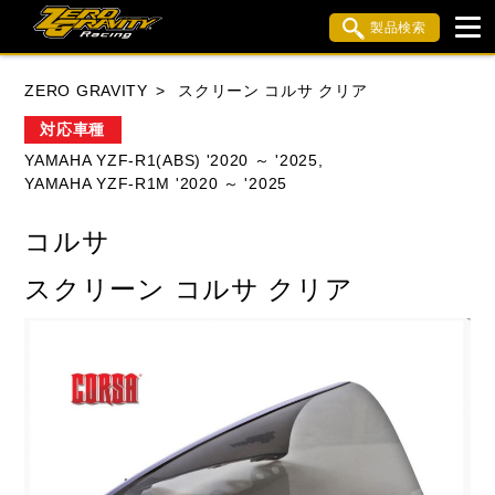
製品検索
ブランド内検索
ZERO GRAVITY
スクリーン コルサ クリア
車種検索
アイテム検索
品番検索
対応車種
YAMAHA YZF-R1(ABS) '2020 ～ '2025,
YAMAHA YZF-R1M '2020 ～ '2025
HONDA
YAMAHA
SUZUKI
コルサ
KAWASAKI
APRILIA
BMW
BUELL
スクリーン コルサ クリア
DUCATI
MV AGUSTA
TRIUMPH
閉じる