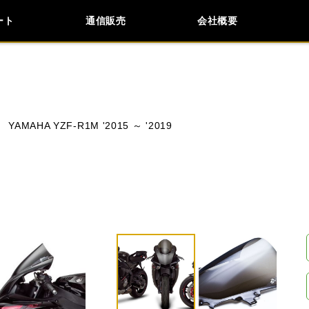
ート
通信販売
会社概要
会社概要
採用情報
検索
車種検索
アイテム検索
品番
YAMAHA YZF-R1M '2015 ～ '2019
KAWASAKI
APRILIA
BMW
BUELL
ク
閉じる