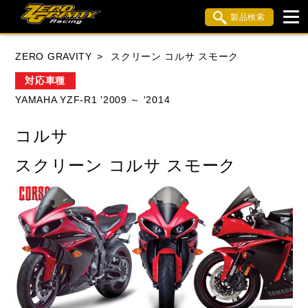
製品検索
ブランド内検索
ZERO GRAVITY
スクリーン コルサ スモーク
車種検索
アイテム検索
品番検索
対応車種
YAMAHA YZF-R1 '2009 ～ '2014
HONDA
YAMAHA
SUZUKI
コルサ
KAWASAKI
APRILIA
BMW
BUELL
スクリーン コルサ スモーク
DUCATI
MV AGUSTA
TRIUMPH
閉じる