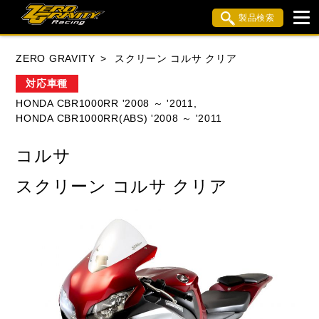
製品検索
ブランド内検索
ZERO GRAVITY
スクリーン コルサ クリア
車種検索
アイテム検索
品番検索
対応車種
HONDA CBR1000RR '2008 ～ '2011,
HONDA CBR1000RR(ABS) '2008 ～ '2011
HONDA
YAMAHA
SUZUKI
コルサ
KAWASAKI
APRILIA
BMW
BUELL
スクリーン コルサ クリア
DUCATI
MV AGUSTA
TRIUMPH
閉じる