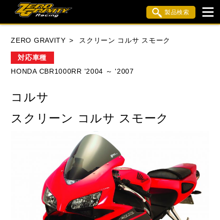
製品検索
ブランド内検索
ZERO GRAVITY
スクリーン コルサ スモーク
車種検索
アイテム検索
品番検索
対応車種
HONDA CBR1000RR '2004 ～ '2007
HONDA
YAMAHA
SUZUKI
コルサ
KAWASAKI
APRILIA
BMW
BUELL
スクリーン コルサ スモーク
DUCATI
MV AGUSTA
TRIUMPH
閉じる