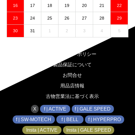
16
17
18
19
20
21
22
23
24
25
26
27
28
29
30
31
1
2
3
4
5
免責事項
プライバシーポリシー
製品保証について
お問合せ
用品店情報
古物営業法に基づく表示
X
f | ACTIVE
f | GALE SPEED
f | SW-MOTECH
f | BELL
f | HYPERPRO
Insta | ACTIVE
Insta | GALE SPEED