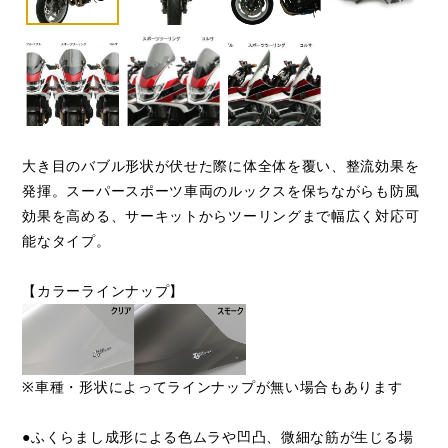
大き目のバブル形状が伏せた際に体全体を覆い、整流効果を
発揮。スーパースポーツ車両のルックスを保ちながらも防風
効果を高める、サーキットからツーリングまで幅広く対応可
能なタイプ。
【カラーラインナップ】
※車種・形状によってラインナップが無い場合もあります
●ふくらまし成形による色ムラや凹凸、微細な筋が生じる場