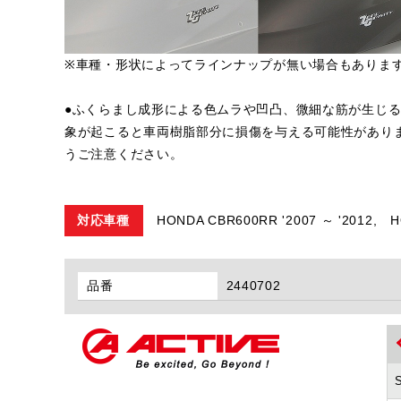
※車種・形状によってラインナップが無い場合もありま
●ふくらまし成形による色ムラや凹凸、微細な筋が生じ
象が起こると車両樹脂部分に損傷を与える可能性があり
うご注意ください。
対応車種
HONDA CBR600RR '2007 ～ '2012,
H
品番
2440702