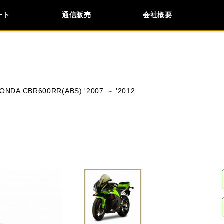
ート
通信販売
会社概要
会社概要
採用情報
検索
車種検索
アイテム検索
品番
ONDA CBR600RR(ABS) '2007 ～ '2012
KAWASAKI
APRILIA
BMW
BUELL
閉じる