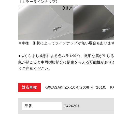
【カラーラインナップ】
※車種・形状によってラインナップが無い場合もありま
●ふくらまし成形による色ムラや凹凸、微細な筋が生じ
象が起こると車両樹脂部分に損傷を与える可能性があり
うご注意ください。
対応車種
KAWASAKI ZX-10R '2008 ～ '2010,
K
品番
2426201