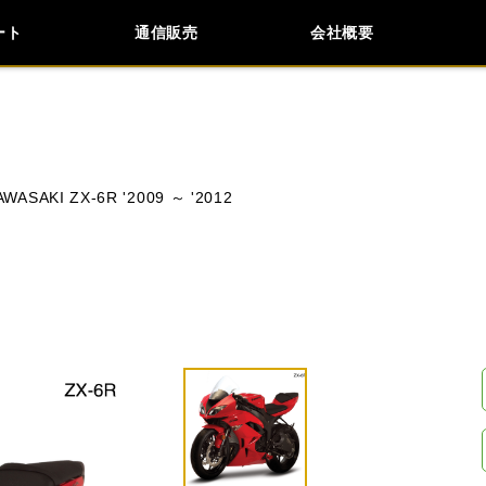
ート
通信販売
会社概要
会社概要
採用情報
検索
車種検索
アイテム検索
品番
AWASAKI ZX-6R '2009 ～ '2012
KAWASAKI
APRILIA
BMW
BUELL
閉じる