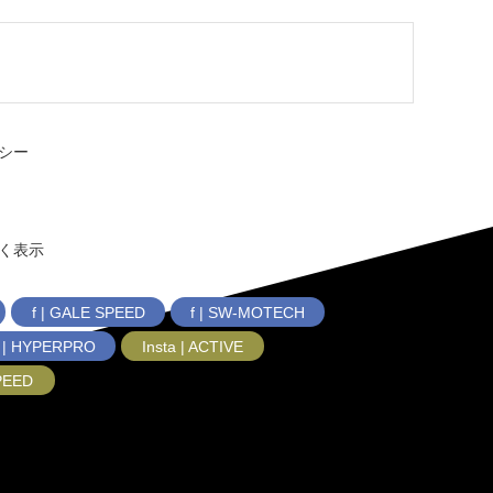
シー
く表示
f | GALE SPEED
f | SW-MOTECH
f | HYPERPRO
Insta | ACTIVE
SPEED