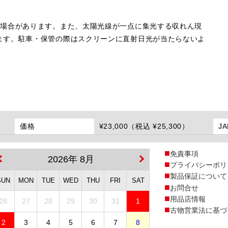
す
る場合があります。また、太陽光線が一点に集光する収れん現
ます。駐車・保管の際はスクリーンに直射日光が当たらないよ
価格
¥23,000（税込 ¥25,300）
J
免責事項
2026年 8月
プライバシーポリ
製品保証について
SUN
MON
TUE
WED
THU
FRI
SAT
お問合せ
用品店情報
26
27
28
29
30
31
1
古物営業法に基づ
2
3
4
5
6
7
8