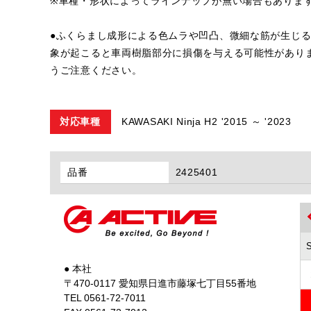
※車種・形状によってラインナップが無い場合もありま
●ふくらまし成形による色ムラや凹凸、微細な筋が生じ
象が起こると車両樹脂部分に損傷を与える可能性があり
うご注意ください。
対応車種
KAWASAKI Ninja H2 '2015 ～ '2023
品番
2425401
● 本社
〒470-0117 愛知県日進市藤塚七丁目55番地
TEL 0561-72-7011