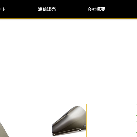
ート
通信販売
会社概要
会社概要
採用情報
検索
車種検索
アイテム検索
品番
KAWASAKI
APRILIA
BMW
BUELL
閉じる