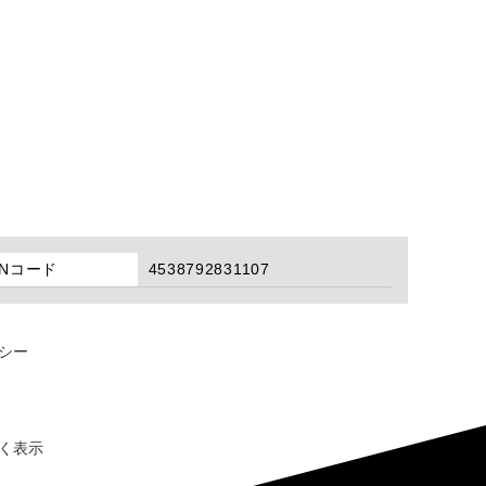
ANコード
4538792831107
シー
く表示