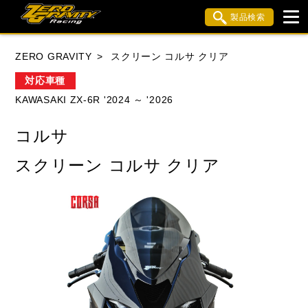
製品検索
ブランド内検索
ZERO GRAVITY
スクリーン コルサ クリア
車種検索
アイテム検索
品番検索
対応車種
KAWASAKI ZX-6R '2024 ～ '2026
HONDA
YAMAHA
SUZUKI
コルサ
KAWASAKI
APRILIA
BMW
BUELL
スクリーン コルサ クリア
DUCATI
MV AGUSTA
TRIUMPH
閉じる