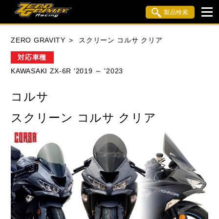
製品検索
ブランド内検索
ZERO GRAVITY
スクリーン コルサ クリア
車種検索
アイテム検索
品番検索
対応車種
KAWASAKI ZX-6R '2019 ～ '2023
HONDA
YAMAHA
SUZUKI
コルサ
KAWASAKI
APRILIA
BMW
BUELL
スクリーン コルサ クリア
DUCATI
MV AGUSTA
TRIUMPH
閉じる