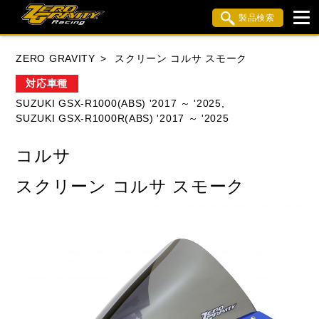
製品検索
ブランド内検索
ZERO GRAVITY
スクリーン コルサ スモーク
車種検索
アイテム検索
品番検索
対応車種
SUZUKI GSX-R1000(ABS) '2017 ～ '2025,
SUZUKI GSX-R1000R(ABS) '2017 ～ '2025
HONDA
YAMAHA
SUZUKI
コルサ
KAWASAKI
APRILIA
BMW
BUELL
スクリーン コルサ スモーク
DUCATI
MV AGUSTA
TRIUMPH
閉じる