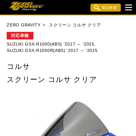
製品検索
ブランド内検索
ZERO GRAVITY
スクリーン コルサ クリア
車種検索
アイテム検索
品番検索
対応車種
SUZUKI GSX-R1000(ABS) '2017 ～ '2025,
SUZUKI GSX-R1000R(ABS) '2017 ～ '2025
HONDA
YAMAHA
SUZUKI
コルサ
KAWASAKI
APRILIA
BMW
BUELL
スクリーン コルサ クリア
DUCATI
MV AGUSTA
TRIUMPH
閉じる