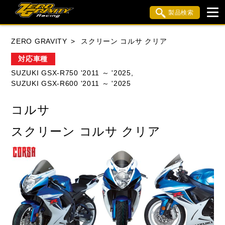
製品検索
ブランド内検索
ZERO GRAVITY
スクリーン コルサ クリア
車種検索
アイテム検索
品番検索
対応車種
SUZUKI GSX-R750 '2011 ～ '2025,
SUZUKI GSX-R600 '2011 ～ '2025
HONDA
YAMAHA
SUZUKI
コルサ
KAWASAKI
APRILIA
BMW
BUELL
スクリーン コルサ クリア
DUCATI
MV AGUSTA
TRIUMPH
閉じる