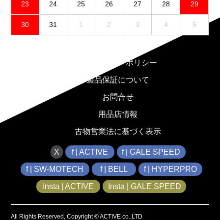
23
24
25
26
27
28
29
30
31
1
2
3
4
5
免責事項
プライバシーポリシー
製品保証について
お問合せ
用品店情報
古物営業法に基づく表示
X
f | ACTIVE
f | GALE SPEED
f | SW-MOTECH
f | BELL
f | HYPERPRO
Insta | ACTIVE
Insta | GALE SPEED
All Rights Reserved, Copyright © ACTIVE co.,LTD