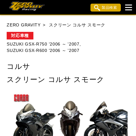
製品検索
ブランド内検索
ZERO GRAVITY
スクリーン コルサ スモーク
車種検索
アイテム検索
品番検索
対応車種
SUZUKI GSX-R750 '2006 ～ '2007,
SUZUKI GSX-R600 '2006 ～ '2007
HONDA
YAMAHA
SUZUKI
コルサ
KAWASAKI
APRILIA
BMW
BUELL
スクリーン コルサ スモーク
DUCATI
MV AGUSTA
TRIUMPH
閉じる