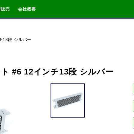
信販売
会社概要
検索
車種検索
アイテム検索
品番
チ13段 シルバー
データを準備しています。
 #6 12インチ13段 シルバー
閉じる