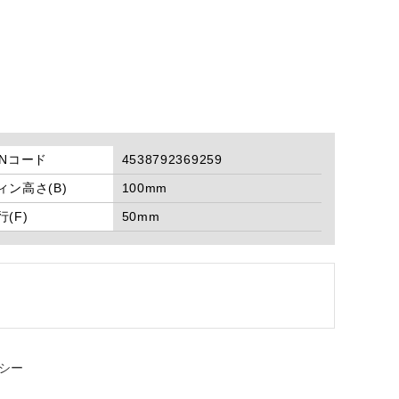
ANコード
4538792369259
ィン高さ(B)
100mm
行(F)
50mm
シー