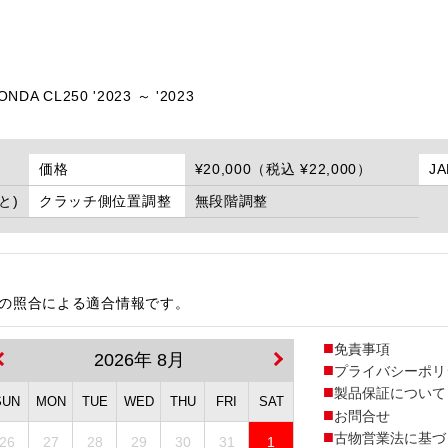
ONDA CL250 '2023 ～ '2023
価格
¥20,000（税込 ¥22,000）
J
ごと)
クラッチ側位置調整
無段階調整
番の照合による適合情報です。
免責事項
2026年 8月
プライバシーポリ
製品保証について
SUN
MON
TUE
WED
THU
FRI
SAT
お問合せ
古物営業法に基づ
26
27
28
29
30
31
1