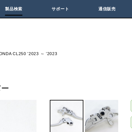
製品検索
サポート
通信販売
検索
車種検索
アイテム検索
品番
ONDA CL250 '2023 ～ '2023
KAWASAKI
バー
閉じる