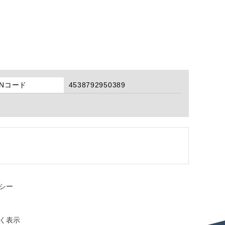
ANコード
4538792950389
シー
く表示