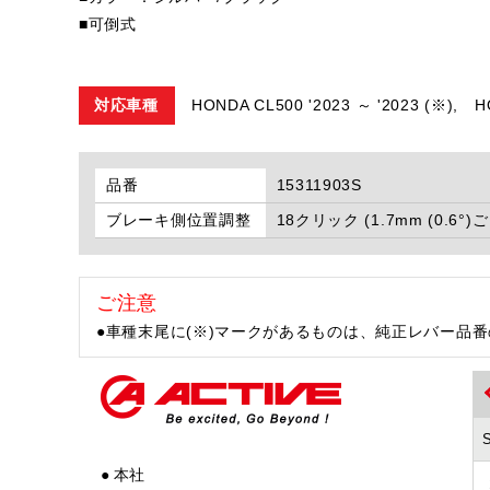
■可倒式
対応車種
HONDA CL500 '2023 ～ '2023 (※),
H
品番
15311903S
ブレーキ側位置調整
18クリック (1.7mm (0.6°)
ご注意
●車種末尾に(※)マークがあるものは、純正レバー品
● 本社