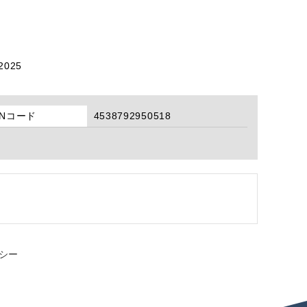
2025
ANコード
4538792950518
シー