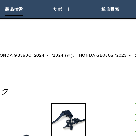
製品検索
サポート
通信販売
検索
車種検索
アイテム検索
品番
ONDA GB350C '2024 ～ '2024 (※),
HONDA GB350S '2023 ～ '
KAWASAKI
ック
閉じる