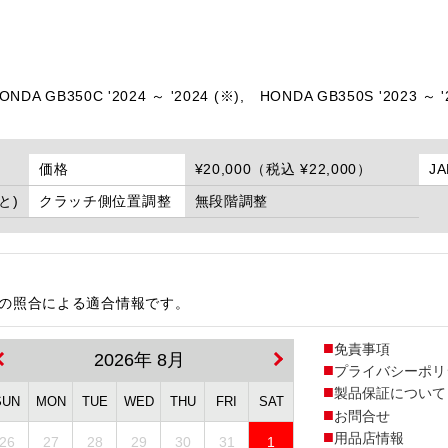
ONDA GB350C '2024 ～ '2024 (※),
HONDA GB350S '2023 ～ '
価格
¥20,000（税込 ¥22,000）
J
ごと)
クラッチ側位置調整
無段階調整
番の照合による適合情報です。
免責事項
2026年 8月
プライバシーポリ
製品保証について
SUN
MON
TUE
WED
THU
FRI
SAT
お問合せ
用品店情報
26
27
28
29
30
31
1