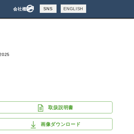
製品検索
SNS
ENGLISH
会社概要
会社概要
採用情報
検索
2025
取扱説明書
画像ダウンロード