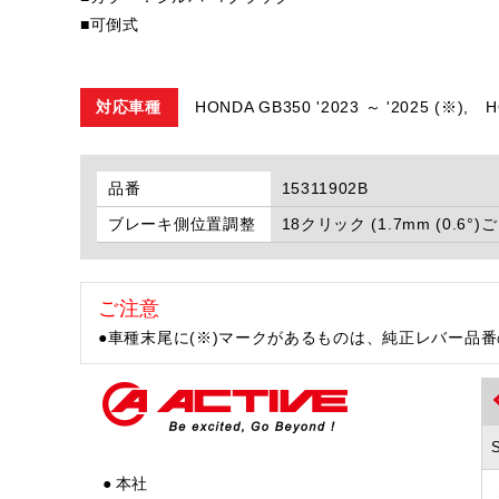
■可倒式
対応車種
HONDA GB350 '2023 ～ '2025 (※),
H
品番
15311902B
ブレーキ側位置調整
18クリック (1.7mm (0.6°)
ご注意
●車種末尾に(※)マークがあるものは、純正レバー品
● 本社