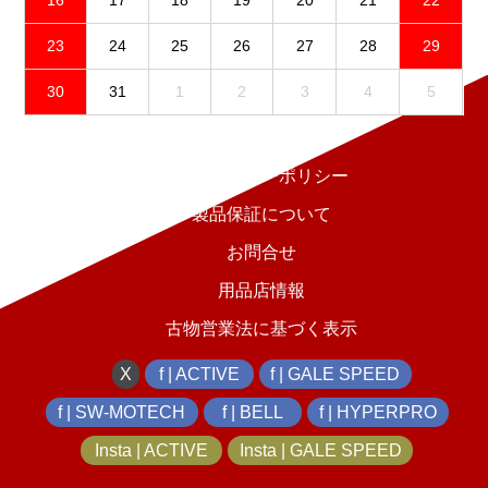
23
24
25
26
27
28
29
30
31
1
2
3
4
5
免責事項
プライバシーポリシー
製品保証について
お問合せ
用品店情報
古物営業法に基づく表示
X
f | ACTIVE
f | GALE SPEED
f | SW-MOTECH
f | BELL
f | HYPERPRO
Insta | ACTIVE
Insta | GALE SPEED