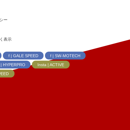
シー
く表示
f | GALE SPEED
f | SW-MOTECH
f | HYPERPRO
Insta | ACTIVE
SPEED