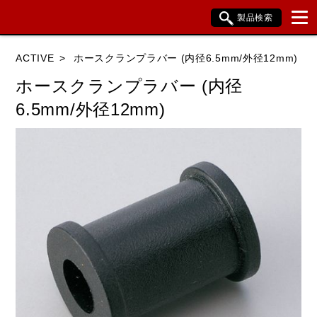
製品検索
ブランド内検索
ACTIVE
ホースクランプラバー (内径6.5mm/外径12mm)
車種検索
アイテム検索
品番検索
ホースクランプラバー (内径
6.5mm/外径12mm)
HONDA
YAMAHA
SUZUKI
KAWASAKI
BMW
DUCATI
HARLEY DAVIDSON
KTM
TRIUMPH
閉じる