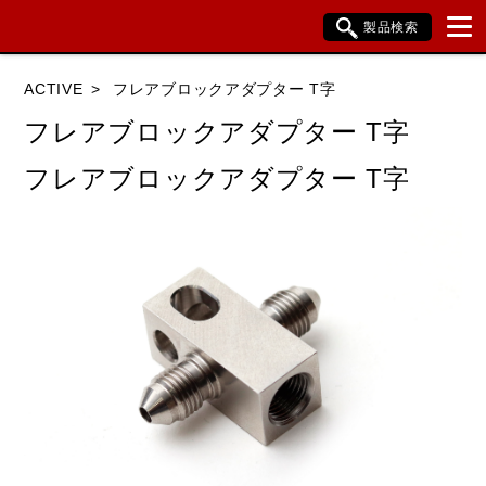
製品検索
ブランド内検索
ACTIVE
フレアブロックアダプター T字
車種検索
アイテム検索
品番検索
フレアブロックアダプター T字
フレアブロックアダプター T字
HONDA
YAMAHA
SUZUKI
KAWASAKI
BMW
DUCATI
HARLEY DAVIDSON
KTM
TRIUMPH
閉じる