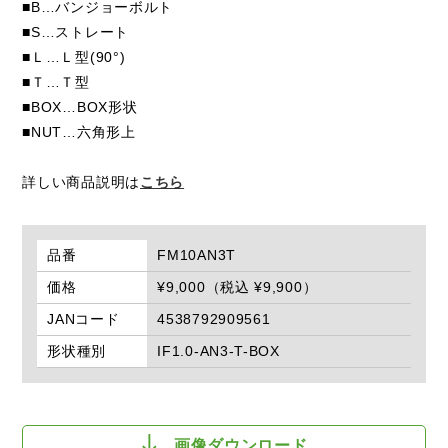
■B…バンジョーボルト
■S…ストレート
■Ｌ…Ｌ型(90°)
■Ｔ…Ｔ型
■BOX…BOX形状
■NUT…六角形上
詳しい商品説明は
こちら
品番
FM10AN3T
価格
¥9,000（税込 ¥9,900）
JANコード
4538792909561
形状種別
IF1.0-AN3-T-BOX
画像ダウンロード