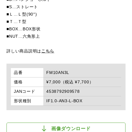
■S…ストレート
■Ｌ…Ｌ型(90°)
■Ｔ…Ｔ型
■BOX…BOX形状
■NUT…六角形上
詳しい商品説明は
こちら
品番
FM10AN3L
価格
¥7,000（税込 ¥7,700）
JANコード
4538792909578
形状種別
IF1.0-AN3-L-BOX
画像ダウンロード