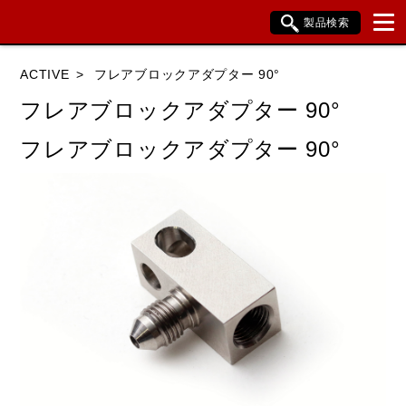
製品検索
ブランド内検索
ACTIVE
フレアブロックアダプター 90°
車種検索
アイテム検索
品番検索
フレアブロックアダプター 90°
フレアブロックアダプター 90°
HONDA
YAMAHA
SUZUKI
KAWASAKI
BMW
DUCATI
HARLEY DAVIDSON
KTM
TRIUMPH
閉じる