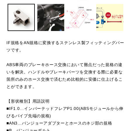
IF規格をAN規格に変換するステンレス製フィッティングパー
ツです。
ABS車両のブレーキホース交換において難点だった規格の違
いを解決。ハンドルやブレーキパーツを交換する際に必要な
箇所のみのホース交換で済むため比較的に安価に仕上げるこ
とができます。
【形状種別】用語説明
■IF1.0…インバーテッドフレアP1.00(ABSモジュールから伸
びるパイプ先端の規格)
■AN3…バンジョーアダプターとホースのネジ部の規格
■B…バンジョーボルト