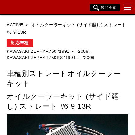
製品検索
ブランド内検索
ACTIVE
オイルクーラーキット (サイド廻し) ストレート
車種検索
アイテム検索
品番検索
#6 9-13R
対応車種
KAWASAKI ZEPHYR750 '1991 ～ '2006,
HONDA
YAMAHA
SUZUKI
KAWASAKI ZEPHYR750RS '1991 ～ '2006
KAWASAKI
BMW
DUCATI
車種別ストレートオイルクーラー
HARLEY DAVIDSON
KTM
TRIUMPH
キット
オイルクーラーキット (サイド廻
し) ストレート #6 9-13R
閉じる