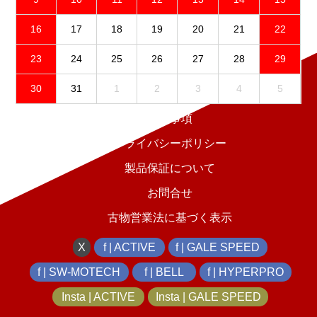
16
17
18
19
20
21
22
23
24
25
26
27
28
29
30
31
1
2
3
4
5
免責事項
プライバシーポリシー
製品保証について
お問合せ
古物営業法に基づく表示
X
f | ACTIVE
f | GALE SPEED
f | SW-MOTECH
f | BELL
f | HYPERPRO
Insta | ACTIVE
Insta | GALE SPEED