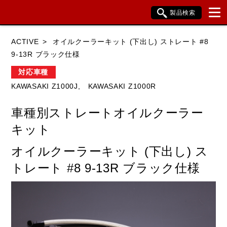
製品検索
ブランド内検索
ACTIVE
オイルクーラーキット (下出し) ストレート #8
車種検索
アイテム検索
品番検索
9-13R ブラック仕様
対応車種
KAWASAKI Z1000J,
KAWASAKI Z1000R
HONDA
YAMAHA
SUZUKI
車種別ストレートオイルクーラー
KAWASAKI
BMW
DUCATI
キット
HARLEY DAVIDSON
KTM
TRIUMPH
オイルクーラーキット (下出し) ス
トレート #8 9-13R ブラック仕様
閉じる